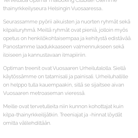
Tervetuloa Optima Thaiboxing Clubille! Olemme
thainyrkkeilyseura Helsingin Vuosaaressa..
Seurassamme pyörii aikuisten ja nuorten ryhmät sekä
kilpailuryhmä. Meillä ryhmät ovat pieniä, jolloin myös
opetus on henkilökohtaisempaa ja kehitystä edistävää.
Panostamme laadukkaaseen valmennukseen sekä
iloiseen ja kannustavaan ilmapiiriin.
Optiman treenit ovat Vuosaaren Urheilutalolla. Siellä
käytössämme on tatamisali ja painisali. Urheiluhallille
on helppo tulla kauempaakin, sillä se sijaitsee aivan
Vuosaaren metroaseman vieressä.
Meille ovat tervetulleita niin kunnon kohottajat kuin
kilpa-thainyrkkeilijätkin. Treeniajat ja -hinnat löydät
omilta välilehdiltään.