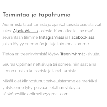
Toimintaa ja tapahtumia
Aiemmista tapahtumista ja ajankohtaisista asioista voit
lukea
Ajankohtaista
-osiosta. Kannattaa laittaa myös
seurantaan tilimme
Instagramissa
ja
Facebookissa
,
joista löytyy enemmän juttuja toiminnastamme.
Tietoa eri treeniryhmistä löytyy
Treeniryhmät
-sivulta.
Seuraa Optiman nettisivuja tai somea, niin saat aina
tiedon uusista kursseista ja tapahtumista.
Mikäli olet kiinnostunut palveluistamme esimerkiksi
yrityksenne tyky-päivään, otathan yhteyttä
sähköpostilla optimatbc@gmail.com.