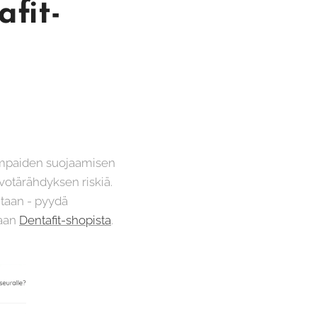
afit-
Hampaiden suojaamisen
votärähdyksen riskiä.
ntaan - pyydä
maan
Dentafit-shopista
.