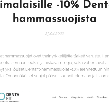
malaisille -10% Dent
hammassuojista
23.04.2022
vat hammassuojat ovat thainyrkkeilijälle tärkeä varuste. 
ltaehkäisemään leuka- ja niskavammoja, sekä vähentävät ai
yt yksilölliset Dentafit-hammassuojat -10% alennettuun hi
lta! Omannäköiset suojat pääset suunnittelemaan ja tilaa