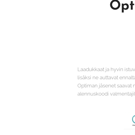
Opti
Laadukkaat ja hyvin istu
lisäksi ne auttavat enna
Optiman jäsenet saavat n
alennuskoodi valmentaji