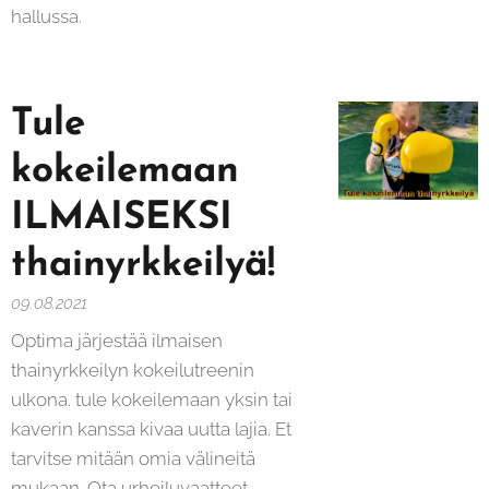
hallussa.
Tule
kokeilemaan
ILMAISEKSI
thainyrkkeilyä!
09.08.2021
Optima järjestää ilmaisen
thainyrkkeilyn kokeilutreenin
ulkona. tule kokeilemaan yksin tai
kaverin kanssa kivaa uutta lajia. Et
tarvitse mitään omia välineitä
mukaan. Ota urheiluvaatteet,