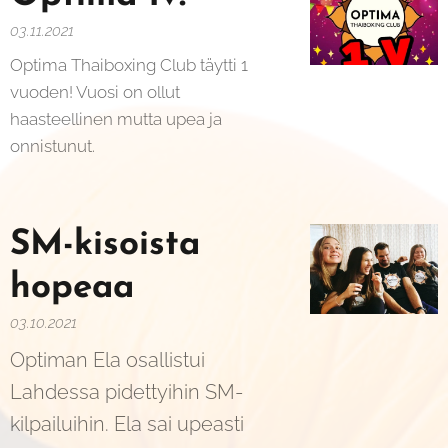
03.11.2021
Optima Thaiboxing Club täytti 1
vuoden! Vuosi on ollut
haasteellinen mutta upea ja
onnistunut.
SM-kisoista
hopeaa
03.10.2021
Optiman Ela osallistui
Lahdessa pidettyihin SM-
kilpailuihin. Ela sai upeasti