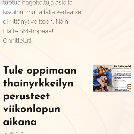
tuotua harjoiteltuja asioita
kisoihin, mutta tällä kertaa se
ei riittänyt voittoon. Näin
Elalle SM-hopeaa!
Onnittelut!
Tule oppimaan
thainyrkkeilyn
perusteet
viikonlopun
aikana
19.09.2021