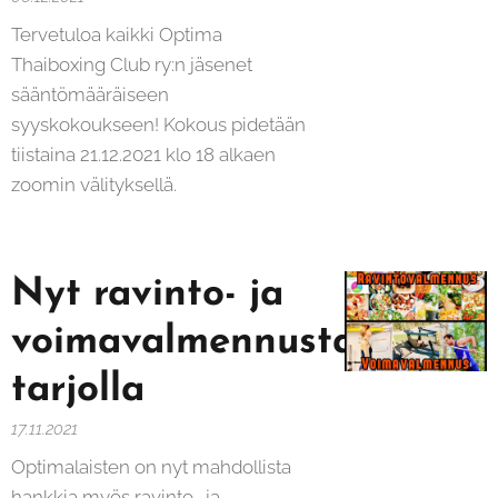
Tervetuloa kaikki Optima
Thaiboxing Club ry:n jäsenet
sääntömääräiseen
syyskokoukseen! Kokous pidetään
tiistaina 21.12.2021 klo 18 alkaen
zoomin välityksellä.
Nyt ravinto- ja
voimavalmennusta
tarjolla
17.11.2021
Optimalaisten on nyt mahdollista
hankkia myös ravinto- ja