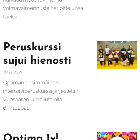
voimavalmennusta harjoittelunsa
tueksi.
Peruskurssi
sujui hienosti
10.11.2021
Optiman ensimmäinen
intensiiviperuskurssi järjestettiin
Vuosaaren Urheilutalolla
6.-7.11.2021.
Optima 1v!