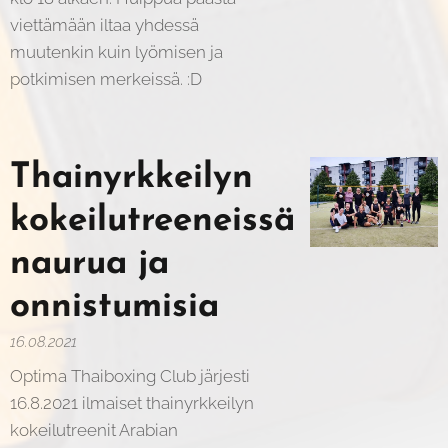
viettämään iltaa yhdessä
muutenkin kuin lyömisen ja
potkimisen merkeissä. :D
Thainyrkkeilyn
kokeilutreeneissä
naurua ja
onnistumisia
16.08.2021
Optima Thaiboxing Club järjesti
16.8.2021 ilmaiset thainyrkkeilyn
kokeilutreenit Arabian