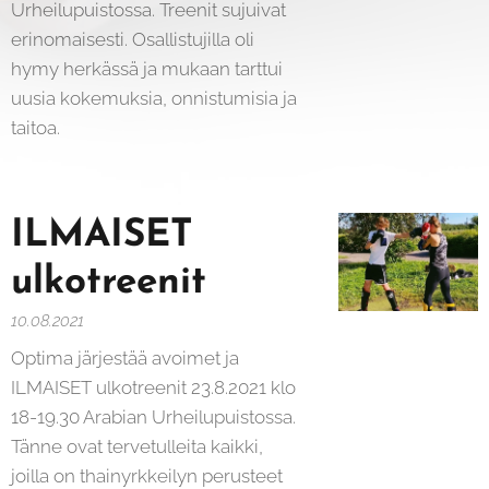
Urheilupuistossa. Treenit sujuivat
erinomaisesti. Osallistujilla oli
hymy herkässä ja mukaan tarttui
uusia kokemuksia, onnistumisia ja
taitoa.
ILMAISET
ulkotreenit
10.08.2021
Optima järjestää avoimet ja
ILMAISET ulkotreenit 23.8.2021 klo
18-19.30 Arabian Urheilupuistossa.
Tänne ovat tervetulleita kaikki,
joilla on thainyrkkeilyn perusteet