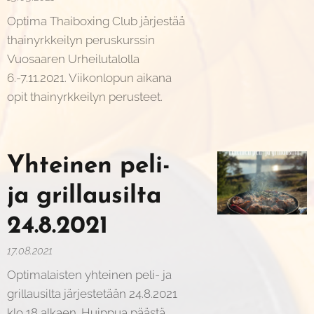
Optima Thaiboxing Club järjestää
thainyrkkeilyn peruskurssin
Vuosaaren Urheilutalolla
6.-7.11.2021. Viikonlopun aikana
opit thainyrkkeilyn perusteet.
Yhteinen peli-
ja grillausilta
24.8.2021
17.08.2021
Optimalaisten yhteinen peli- ja
grillausilta järjestetään 24.8.2021
klo 18 alkaen. Huippua päästä